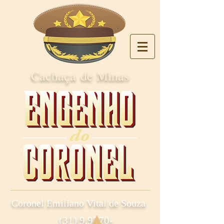
Cachaça de Minas
Coronel Emiliano Vital de Souza
(31) 9.9770-